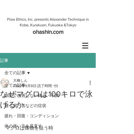
Flow Ethics, Inc. presents Alexander Technique in
Kobe, Kurakuen, Fukuoka &Tokyo
ohashin.com
記事
全ての記事
大橋しん
全ての記事
2022年9月8日
読了時間: 1分
なぜマグロは100キロで泳
病院で改善しない痛み・不調
げるか
腰・肩・首などの症状
疲れ・回復・コンディション
体の使い方を見直す
マグロは獲物を狙う時