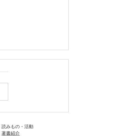
常なし」で迷子になって
せんか？治らない不調の
は“無意識の緊張”かもし
読みもの・活動
い
著書紹介