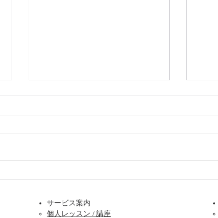
膝の痛みがなかなか変わらな
「異
い…選択肢は整形外科や整体
いま
だけ？
正体
サービス案内
れな
）
個人レッスン / 講座