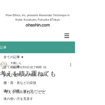
Flow Ethics, Inc. presents Alexander Technique in
Kobe, Kurakuen, Fukuoka &Tokyo
ohashin.com
記事
全ての記事
大橋しん
全ての記事
2022年12月5日
読了時間: 1分
考えを積み重ねても
病院で改善しない痛み・不調
腰・肩・首などの症状
疲れ・回復・コンディション
考えを積み重ねることと
体の使い方を見直す