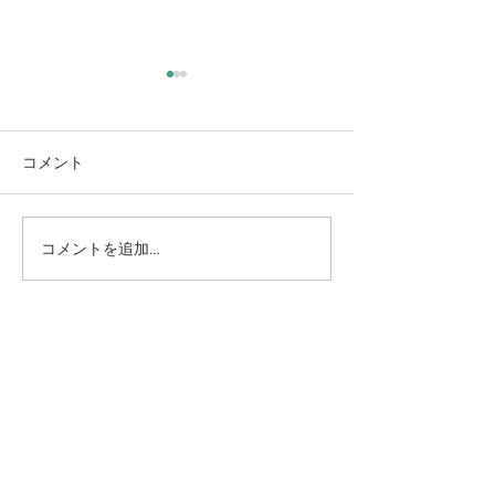
コメント
コメントを追加…
膝の痛みがなかなか変わ
「異常なし」で
らない…選択肢は整形外科
っていませんか
や整体だけ？
い不調の正体は
緊張”かもしれ