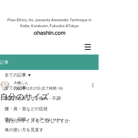
Flow Ethics, Inc. presents Alexander Technique in
Kobe, Kurakuen, Fukuoka &Tokyo
ohashin.com
記事
全ての記事
大橋しん
全ての記事
2022年12月27日
読了時間: 1分
自分のサイズ
病院で改善しない痛み・不調
腰・肩・首などの症状
疲れ・回復・コンディション
自分のサイズをご存じですか
体の使い方を見直す